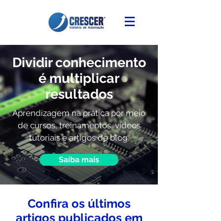
Dividir conhecimento
é multiplicar
resultados
Aprendizagem na prática por meio
de cursos, treinamentos, vídeos
tutoriais e artigos de blog.
Saiba mais
Confira os últimos
artigos publicados em