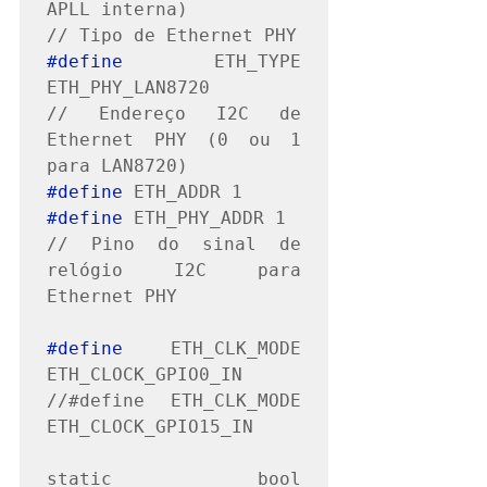
APLL interna)

#define
 ETH_TYPE 
ETH_PHY_LAN8720

// Endereço I2C de 
Ethernet PHY (0 ou 1 
#define
#define
 ETH_PHY_ADDR 1

// Pino do sinal de 
relógio I2C para 
Ethernet PHY

#define
 ETH_CLK_MODE 
ETH_CLOCK_GPIO0_IN

//#define ETH_CLK_MODE 
ETH_CLOCK_GPIO15_IN

static bool 