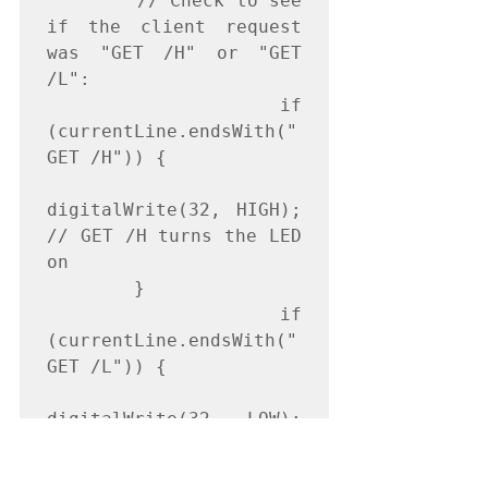
        // Check to see 
if the client request 
was "GET /H" or "GET 
/L":

        if 
(currentLine.endsWith("
GET /H")) {

digitalWrite(32, HIGH);              
// GET /H turns the LED 
on

        }

        if 
(currentLine.endsWith("
GET /L")) {

digitalWrite(32, LOW);               
// GET /L turns the LED 
off
