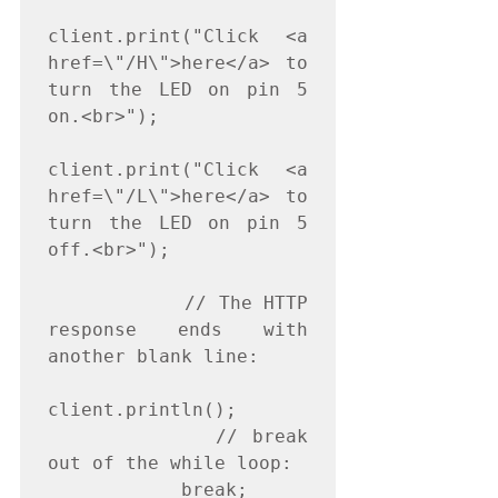
client.print("Click <a 
href=\"/H\">here</a> to 
turn the LED on pin 5 
on.<br>");

client.print("Click <a 
href=\"/L\">here</a> to 
turn the LED on pin 5 
off.<br>");

            // The HTTP 
response ends with 
another blank line:

client.println();

            // break 
out of the while loop:

            break;
