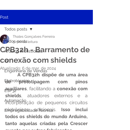
Post
Todos posts
Thales Gonçalves Ferreira
Todos posts
5 min de leitura
CPB32h - Barramento de
Arduino Profissional
conexão com shields
IoT
Atualizado:
6 de mar. de 2024
Engenharia de Vendas
A CPB32h dispõe de uma área 
Eletrotécnica
de prototipagem com pinos 
auxiliares
, facilitando a 
conexão com 
ESP32
shields
, atuadores externos e a 
Automação
incorporação de pequenos circuitos 
eletrônicos adicionais. 
Isso inclui 
Empregabilidade Técnica
todos os shields do mundo Arduino, 
tanto aquelas criadas pela Crescer 