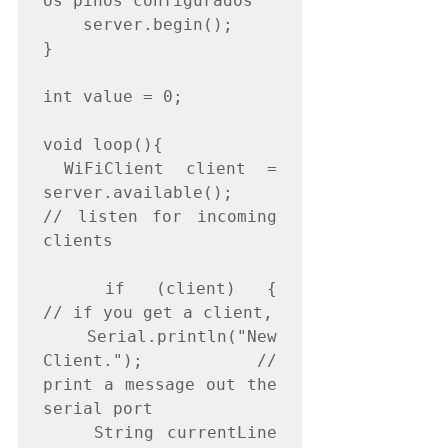
os pinos configurados

    server.begin();

}

int value = 0;

void loop(){

 WiFiClient client = 
server.available();   
// listen for incoming 
clients

  if (client) {                             
// if you get a client,

   Serial.println("New 
Client.");           // 
print a message out the 
serial port

    String currentLine 