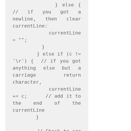
          } else {    
// if you got a 
newline, then clear 
currentLine:

           currentLine 
= "";

          }

        } else if (c != 
'\r') {  // if you got 
anything else but a 
carriage return 
character,

          currentLine 
+= c;      // add it to 
the end of the 
currentLine

        }
