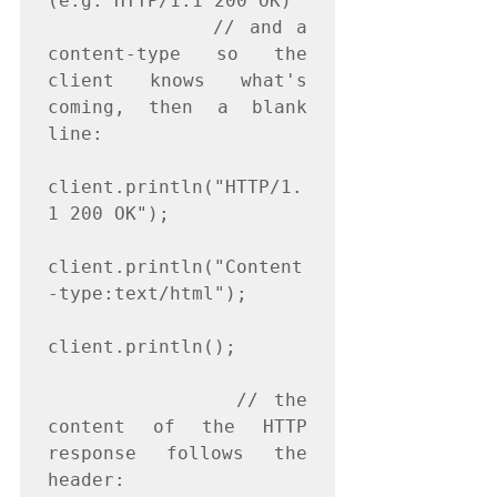
(e.g. HTTP/1.1 200 OK)

            // and a 
content-type so the 
client knows what's 
coming, then a blank 
line:

client.println("HTTP/1.
1 200 OK");

client.println("Content
-type:text/html");

client.println();

            // the 
content of the HTTP 
response follows the 
header:
