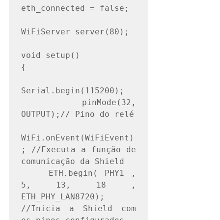
eth_connected = false;

WiFiServer server(80);

void setup()

{

Serial.begin(115200);

    pinMode(32, 
OUTPUT);// Pino do relé

WiFi.onEvent(WiFiEvent)
; //Executa a função de 
comunicação da Shield

    ETH.begin( PHY1 , 
5, 13, 18 , 
ETH_PHY_LAN8720); 
//Inicia a Shield com 