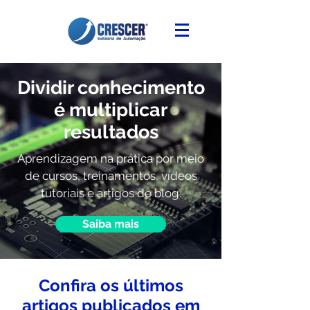
Dividir conhecimento
é multiplicar
resultados
Aprendizagem na prática por meio
de cursos, treinamentos, vídeos
tutoriais e artigos de blog.
Saiba mais
Confira os últimos
artigos publicados em