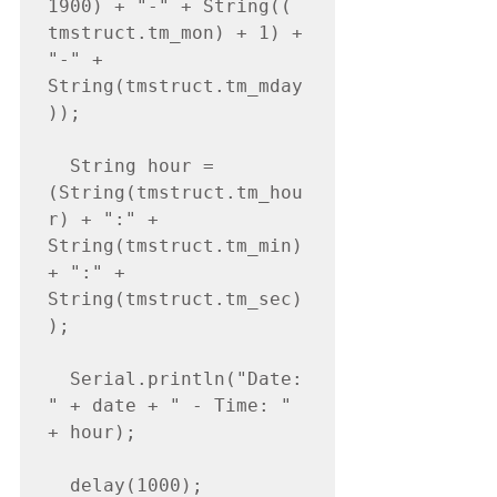
1900) + "-" + String(( 
tmstruct.tm_mon) + 1) + 
"-" + 
String(tmstruct.tm_mday
));

  String hour = 
(String(tmstruct.tm_hou
r) + ":" + 
String(tmstruct.tm_min) 
+ ":" + 
String(tmstruct.tm_sec)
);

  Serial.println("Date: 
" + date + " - Time: " 
+ hour);

  delay(1000);
