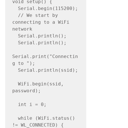
void setup() {

  Serial.begin(115200);

  // We start by 
connecting to a WiFi 
network

  Serial.println();

  Serial.println();

Serial.print("Connectin
g to ");

  Serial.println(ssid);

  WiFi.begin(ssid, 
password);

  int i = 0;

  while (WiFi.status() 
!= WL_CONNECTED) {
