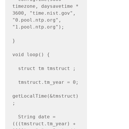
timezone, daysavetime * 
3600, "time.nist.gov", 
"0.pool.ntp.org", 
"1.pool.ntp.org");

}

void loop() {

  struct tm tmstruct ;

  tmstruct.tm_year = 0;

getLocalTime(&tmstruct)
;

  String date = 
(((tmstruct.tm_year) + 