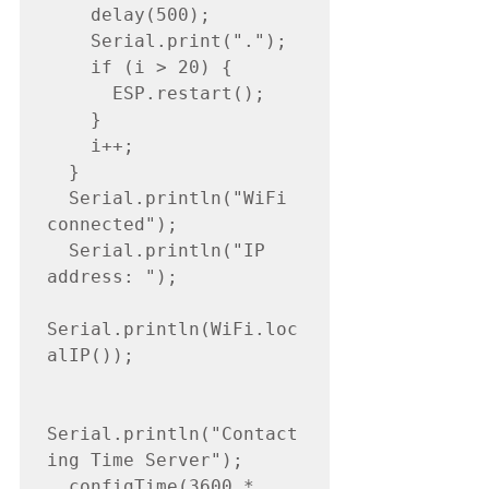
    delay(500);

    Serial.print(".");

    if (i > 20) {

      ESP.restart();

    }

    i++;

  }

  Serial.println("WiFi 
connected");

  Serial.println("IP 
address: ");

Serial.println(WiFi.loc
alIP());

Serial.println("Contact
ing Time Server");

  configTime(3600 * 