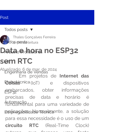
Post
Todos posts
Thales Gonçalves Ferreira
Todos posts
4 min de leitura
Data e hora no ESP32
Arduino Profissional
sem RTC
IoT
Atualizado:
6 de mar. de 2024
Engenharia de Vendas
	Em projetos de 
Internet das 
Eletrotécnica
Coisas
 (IoT) e dispositivos 
embarcados, obter informações 
ESP32
precisas de data e horário é 
Automação
fundamental para uma variedade de 
aplicações. Normalmente, a solução 
Empregabilidade Técnica
para essa necessidade é o uso de um 
circuito RTC
 (Real-Time Clock) 