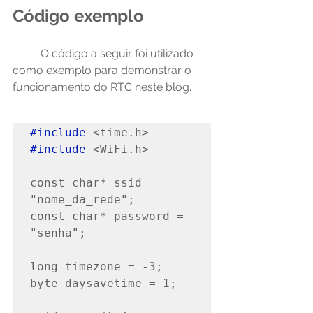
Código exemplo
	O código a seguir foi utilizado 
como exemplo para demonstrar o 
funcionamento do RTC neste blog.
#include
#include
 <WiFi.h>

const char* ssid     = 
"nome_da_rede";

const char* password = 
"senha";

long timezone = -3;

byte daysavetime = 1;
