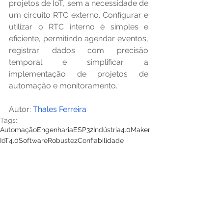
projetos de IoT, sem a necessidade de 
um circuito RTC externo. Configurar e 
utilizar o RTC interno é simples e 
eficiente, permitindo agendar eventos, 
registrar dados com precisão 
temporal e simplificar a 
implementação de projetos de 
automação e monitoramento.
Autor:
 Thales Ferreira
Tags:
Automação
Engenharia
ESP32
Indústria4.0
Maker
IoT
4.0
Software
Robustez
Confiabilidade
Prototipagem
Internet Of Things
Wi-fi
Arduino Profissional
IoT
Eletrotécnica
Ver tudo
Posts recentes