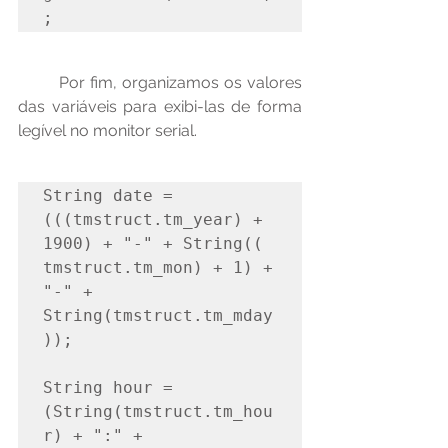
;
	Por fim, organizamos os valores 
das variáveis para exibi-las de forma 
legível no monitor serial.
String date = 
(((tmstruct.tm_year) + 
1900) + "-" + String(( 
tmstruct.tm_mon) + 1) + 
"-" + 
String(tmstruct.tm_mday
));

String hour = 
(String(tmstruct.tm_hou
r) + ":" + 