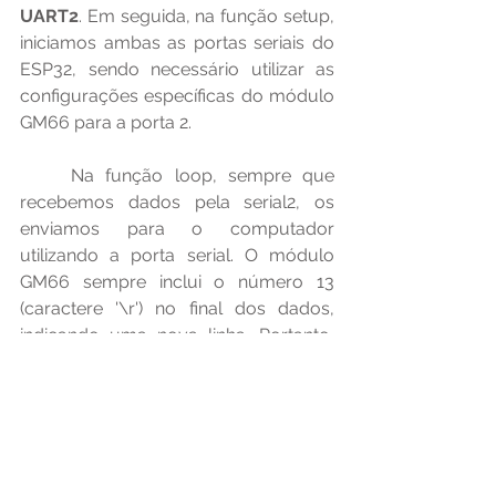
UART2
. Em seguida, na função setup, 
iniciamos ambas as portas seriais do 
ESP32, sendo necessário utilizar as 
configurações específicas do módulo 
GM66 para a porta 2.
	Na função loop, sempre que 
recebemos dados pela serial2, os 
enviamos para o computador 
utilizando a porta serial. O módulo 
GM66 sempre inclui o número 13 
(caractere '\r') no final dos dados, 
indicando uma nova linha. Portanto, 
utilizamos esse valor para inserir uma 
nova linha no monitor serial. O 
resultado para o QR code pode ser 
visualizado na figura a seguir.