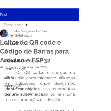
Post
Todos posts
Thales Gonçalves Ferreira
Todos posts
4 min de leitura
Leitor de QR code e
Arduino Profissional
Código de Barras para
IoT
Arduino e ESP32
Engenharia de Vendas
Atualizado:
6 de mar. de 2024
Eletrotécnica
	Os QR codes e códigos de 
ESP32
barras são constantemente utilizados 
em aplicações onde desejamos 
Automação
identificar objetos
, seja os produtos 
de um supermercado ou em uma 
Empregabilidade Técnica
linha de produção/distribuição.