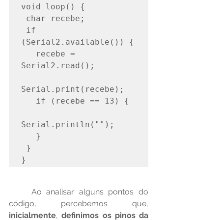
void loop() {

 char recebe;

 if 
(Serial2.available()) {

   recebe = 
Serial2.read();

Serial.print(recebe);

   if (recebe == 13) {

Serial.println("");

   }

 }

}
	Ao analisar alguns pontos do 
código, percebemos que, 
inicialmente
, 
definimos os pinos da 