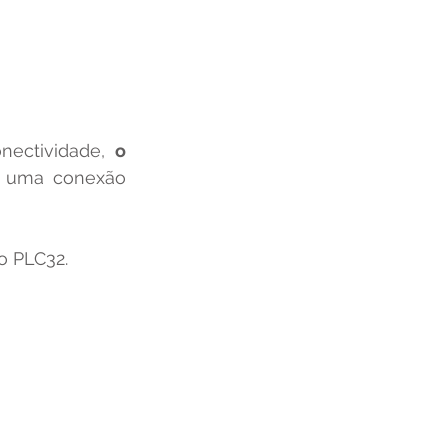
onectividade, 
o 
o uma conexão 
o PLC32.