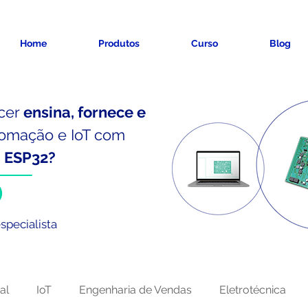
Home
Produtos
Curso
Blog
cer
ensina, fornece e
omação e IoT
com
e
ESP32?
specialista
al
IoT
Engenharia de Vendas
Eletrotécnica