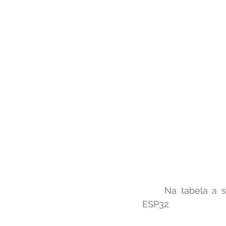
	Na tabela a seguir, apresentamos as conexões do LAN8720 com os pinos do 
ESP32.