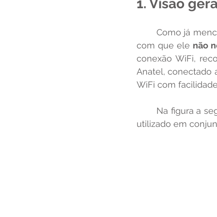
1. Visão gera
	Como já mencionado, o PLC32 não possui hardware para conexão WiFi, o que faz 
com que ele 
não n
conexão WiFi, rec
Anatel, conectado a
WiFi com facilidade
	Na figura a seguir, podemos ver um exemplo de roteador/repetidor que pode ser 
utilizado em conju