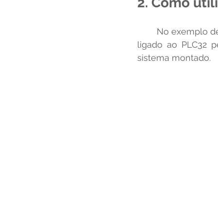
2. Como util
	No exemplo de
ligado ao PLC32 p
sistema montado.