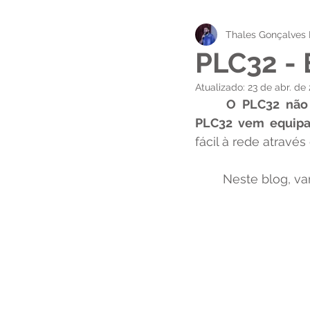
Thales Gonçalves 
Empregabilidade Técnica
PLC32 - 
Atualizado:
23 de abr. de
O PLC32 não
PLC32 vem equipa
fácil à rede através
	Neste blog, v