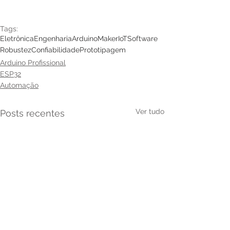
Tags:
Eletrônica
Engenharia
Arduino
Maker
IoT
Software
Robustez
Confiabilidade
Prototipagem
Arduino Profissional
ESP32
Automação
Ver tudo
Posts recentes