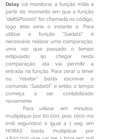
Delay
 vai monitorar a função millis a 
partir do momento em que a função 
“defiSP(1000)” for chamada no código, 
logo este seria o instante 0. Para 
utilizar a função “.Saida(1)” é 
necessário realizar uma comparação, 
uma vez que passado o tempo 
estipulado, ao chegar nesta 
comparação, ela vai permitir a 
entrada na função. Para zerar o timer 
ou “resetar” basta escrever o 
comando “.Saida(0)”, e então o tempo 
começa a ser contabilizado 
novamente.
	Para utilizar em minutos, 
multiplique por 60.000, pois 1000 ms 
(mili segundos) é igual a 1 seg. em 
HORAS basta multiplicar por 
3.600.000 que vai ser 1 hora em mili 