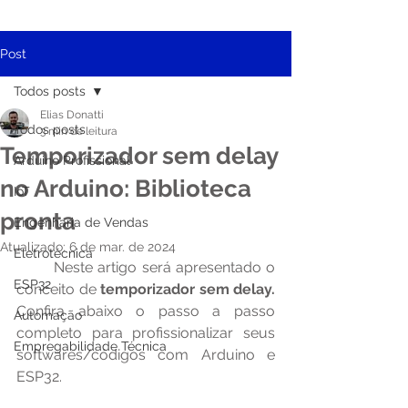
Post
Todos posts
Elias Donatti
Todos posts
3 min de leitura
Temporizador sem delay
Arduino Profissional
no Arduino: Biblioteca
IoT
pronta
Engenharia de Vendas
Atualizado:
6 de mar. de 2024
Eletrotécnica
	Neste artigo será apresentado o 
ESP32
conceito de
 temporizador sem delay. 
Confira abaixo o passo a passo 
Automação
completo para profissionalizar seus 
Empregabilidade Técnica
softwares/códigos com Arduino e 
ESP32.