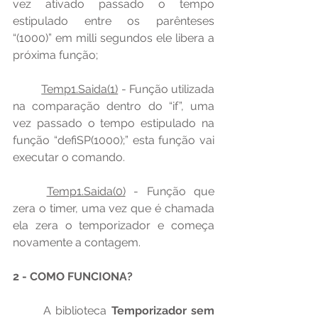
vez ativado passado o tempo 
estipulado entre os parênteses 
“(1000)” em milli segundos ele libera a 
próxima função;
Temp1.Saida(1)
 - Função utilizada 
na comparação dentro do “if”, uma 
vez passado o tempo estipulado na 
função “defiSP(1000);” esta função vai 
executar o comando.
Temp1.Saida(0)
 - Função que 
zera o timer, uma vez que é chamada 
ela zera o temporizador e começa 
novamente a contagem.
2 - COMO FUNCIONA?
	A biblioteca 
Temporizador sem 