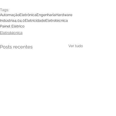
Tags:
Automação
Eletrônica
Engenharia
Hardware
Indústria4.0
4.0
Eletricidade
Eletrotécnica
Painel Elétrico
Eletrotécnica
Ver tudo
Posts recentes