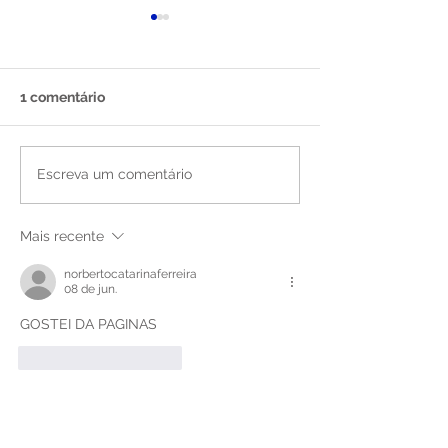
1 comentário
CLP X Arduino Pro: Qual
Jornada: do Pro
Escreva um comentário
investimento para criar
Produto
um produto?
Mais recente
norbertocatarinaferreira
08 de jun.
GOSTEI DA PAGINAS
Curtir
Responder