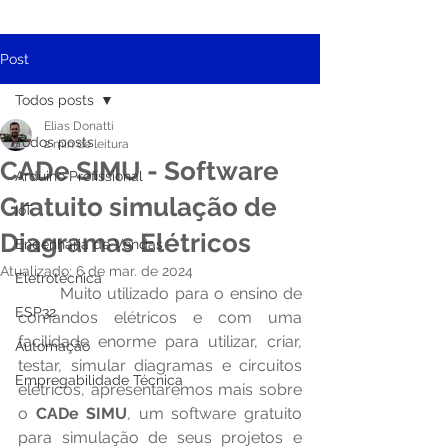
Post
Todos posts
Elias Donatti
Todos posts
2 min de leitura
CADe SIMU - Software
Arduino Profissional
Gratuito simulação de
IoT
Diagramas Elétricos
Engenharia de Vendas
Atualizado:
6 de mar. de 2024
Eletrotécnica
	Muito utilizado para o ensino de 
ESP32
comandos elétricos e com uma 
facilidade enorme para utilizar, criar, 
Automação
testar, simular diagramas e circuitos 
Empregabilidade Técnica
elétricos, apresentaremos mais sobre 
o 
CADe SIMU
, um software gratuito 
para simulação de seus projetos e 