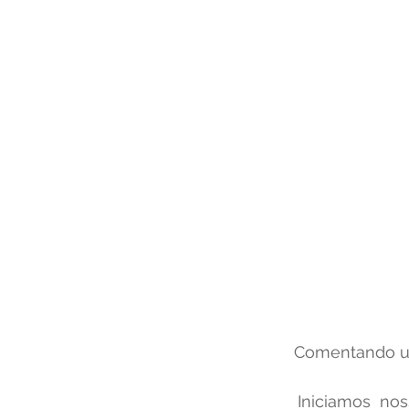
	Comentando um
	Iniciamos nossos projetos com um background Industrial com a utilização de 