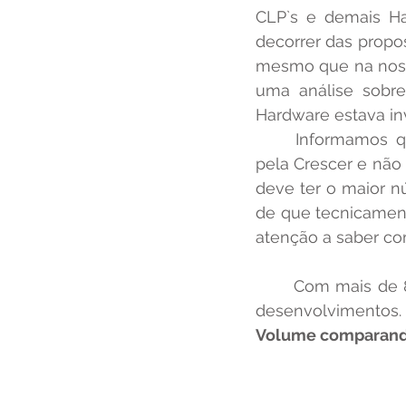
CLP`s e demais Ha
decorrer das propos
mesmo que na nossa
uma análise sobre
	Informamos que isto é apenas uma constatação das experiências vivenciadas 
pela Crescer e não
deve ter o maior 
de que tecnicament
atenção a saber co
	Com mais de 8 anos de experiência e a mais de 5 anos utilizando o Arduino em 
desenvolvimentos.
Volume comparand