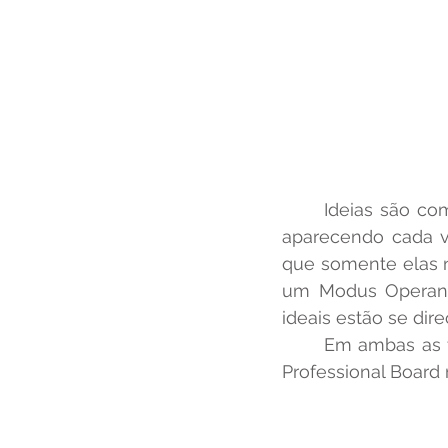
	Ideias são comuns e com o avanço da tecnologia e acesso a informação foram 
aparecendo cada v
que somente elas n
um Modus Operandi
	Em ambas as tecnologias, de demais Hardwares e Arduino Profissional - Crescer 
Professional Board