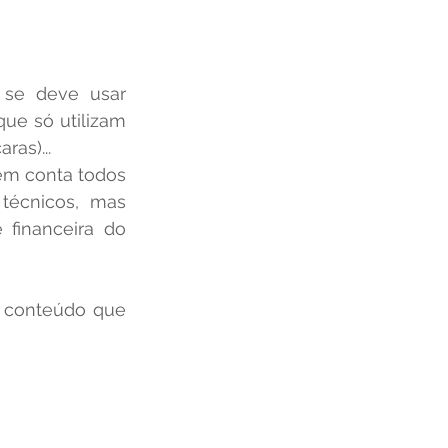
e só utilizam 
as)...
técnicos, mas 
financeira do 