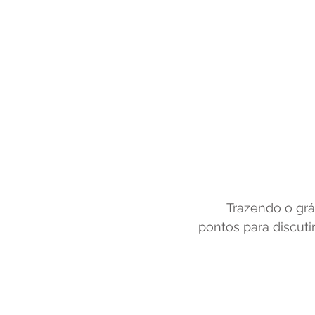
	Trazendo o gráfico acima como um demonstrativo de comparação. Temos alguns 
pontos para discutir