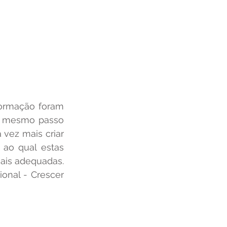
o mesmo passo 
vez mais criar 
ao qual estas 
ideais estão se direcionando, para filtrá-las e direcionar os recursos as mais adequadas. 