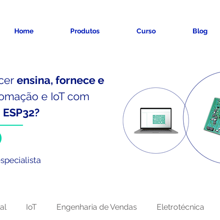
Home
Produtos
Curso
Blog
cer
ensina, fornece e
omação e IoT
com
e
ESP32?
specialista
al
IoT
Engenharia de Vendas
Eletrotécnica