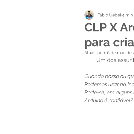
Fábio Uebel
4 min 
Empregabilidade Técnica
CLP X Ar
para cri
Atualizado:
6 de mar. de 
	Um dos assun
Quando posso ou qua
Podemos usar na Ind
Pode-se, em alguns c
Arduino é confiável?