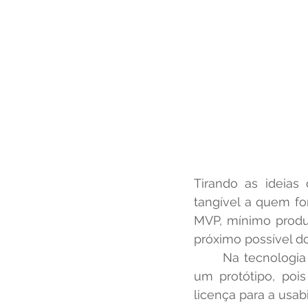
Tirando as ideias 
tangível a quem fo
MVP, mínimo produ
próximo possível do
	Na tecnologia de demais Hardwares o valor é elevado para criar e desenvolver 
um protótipo, poi
licença para a usa