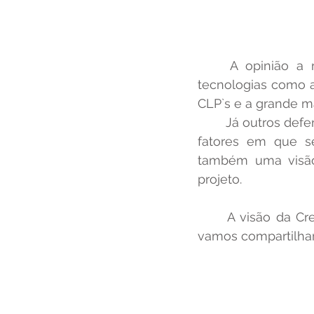
	A opinião a respeito é bem variada, alguns cravam que não se deve usar 
tecnologias como a
CLP`s e a grande m
	Já outros defendem uma análise mais ampla do assunto, levando em conta todos 
fatores em que se
também uma visão 
projeto.
	A visão da Crescer é bem sistêmica sobre este assunto e é este conteúdo que 
vamos compartilhar 