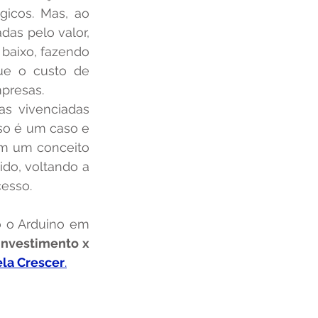
icos. Mas, ao 
as pelo valor, 
baixo, fazendo 
e o custo de 
Hardware estava inviabilizando as soluções para pequenas e médias empresas. 			
so é um caso e 
m um conceito 
do, voltando a 
cesso.
Investimento x 
la Crescer
.