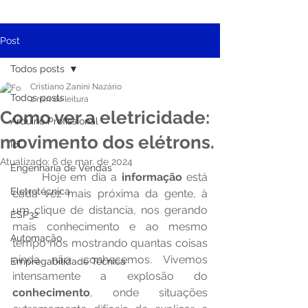
Post
Todos posts
Cristiano Zanini Nazário
Todos posts
2 min de leitura
Como ver a eletricidade:
Arduino Profissional
movimento dos elétrons.
IoT
Atualizado:
6 de mar. de 2024
Engenharia de Vendas
	Hoje em dia a 
informação
 está 
Eletrotécnica
cada vez mais próxima da gente, à 
um clique de distancia, nos gerando 
ESP32
mais conhecimento e ao mesmo 
Automação
tempo nos mostrando quantas coisas 
ainda não conhecemos. Vivemos 
Empregabilidade Técnica
intensamente a explosão do 
conhecimento
, onde situações 