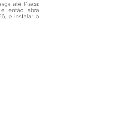
 desça até Placa: 
  (caso a placa que está selecionada seja a Uno), e então abra 
, e instalar o 