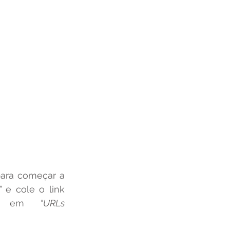
”
 e cole o link 
 em 
“URLs 