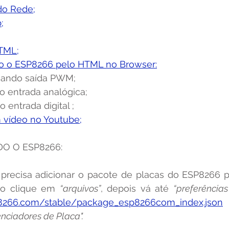
do Rede;
;
HTML;
ndo o ESP8266 pelo HTML no Browser:
ionando saída PWM;
ndo entrada analógica;
do entrada digital ;
m vídeo no Youtube;
NDO O ESP8266:
so clique em 
“arquivos”
, depois vá até 
“preferências
sp8266.com/stable/package_esp8266com_index.json
nciadores de Placa".