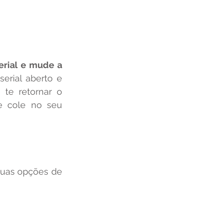
erial e mude a 
serial aberto e 
carregue o código para o ESP8266, perceba que ele vai carregar e te retornar o 
e cole no seu 