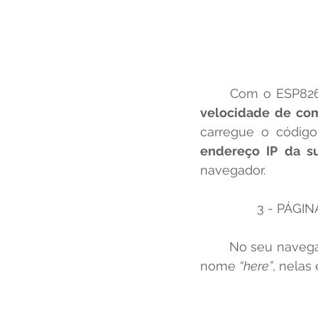
	Com o ESP82
velocidade de com
endereço IP da s
navegador.
		3 - PÁGI
	No seu navegador vai aparecer algo igual à imagem abaixo, com duas opções de 
nome 
“here”
, nelas 