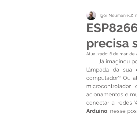
Igor Neumann
10 m
Empregabilidade Técnica
ESP8266
precisa 
Atualizado:
6 de mar. de 
	Já imaginou poder fazer acionamentos, como por exemplo de um relé para ligar a 
lâmpada da sua ca
computador? Ou at
microcontrolador
acionamentos e mui
Arduíno
, nesse pos