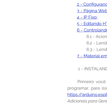
2 - Configuran
3 - Página Web
	4 - IP Fixo;
5 - Editando 
	6 - Controla
		6.1 - Ac
		6.2 - Le
		6.3 - Len
7 - Material e
	 1 - INSTALA
	Primeiro você precisa adicionar o pacote de placas do ESP8266 para começar a 
programar, para is
https://arduino.e
Adicionais para Gere