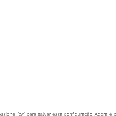
essione 
“ok”
 para salvar essa configuração. Agora é p