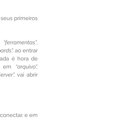
m 
“ferramentas”
, 
ards”,
 ao entrar 
ada é hora de 
e em 
“arquivo”, 
rver”,
 vai abrir 
 coloque o nome da rede em que vai se conectar, e em 