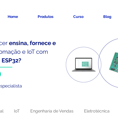
Home
Produtos
Curso
Blog
cer
ensina, fornece e
omação e IoT
com
e
ESP32?
specialista
al
IoT
Engenharia de Vendas
Eletrotécnica