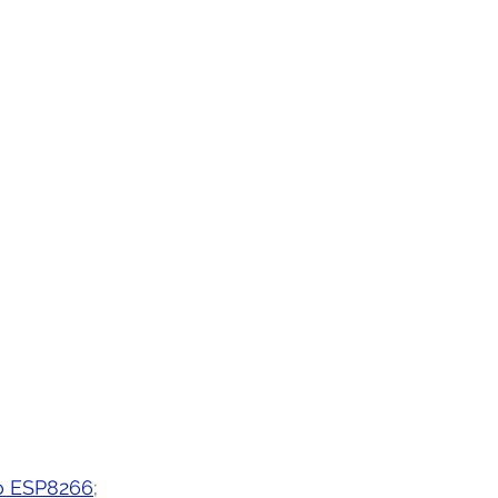
 o ESP8266
;