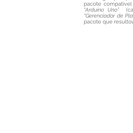
pacote compatível
“Arduíno Uno”
“Gerenciador de Pla
pacote que resulto