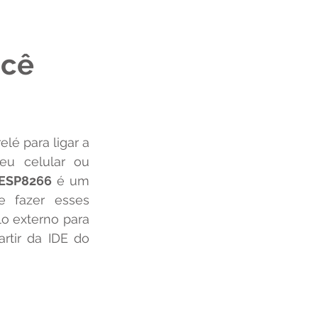
ocê
eu celular ou 
ESP8266
 é um 
e fazer esses 
 externo para 
conectar a redes Wireless, e a programação pode ser feita toda a partir da IDE do 