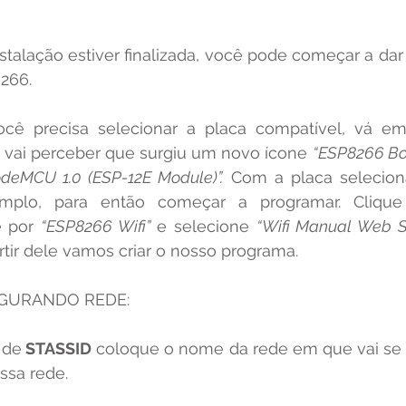
266.
 você precisa selecionar a placa compatível, vá e
e vai perceber que surgiu um novo ícone 
“ESP8266 Bo
deMCU 1.0 (ESP-12E Module)”.
 Com a placa selecion
emplo, para então começar a programar. Cliqu
e por 
“ESP8266 Wifi”
 e selecione 
“Wifi Manual Web Se
tir dele vamos criar o nosso programa.
FIGURANDO REDE:
 de
 STASSID
ssa rede.