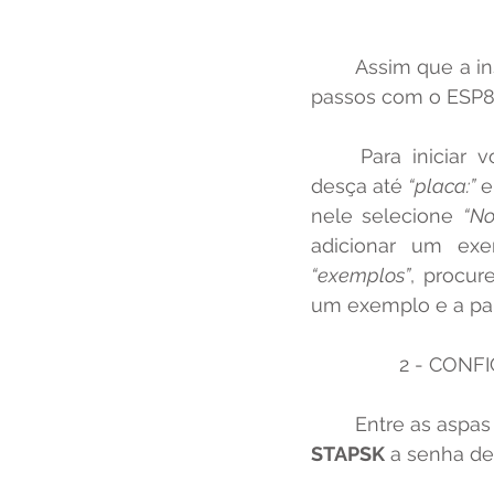
	Assim que a instalação estiver finalizada, você pode começar a dar seus primeiros 
passos com o ESP8
	Para iniciar
desça até 
“placa:”
 
nele selecione 
“No
adicionar um ex
“exemplos”
, procur
um exemplo e a par
		2 - CON
	Entre as aspas
STAPSK
 a senha de