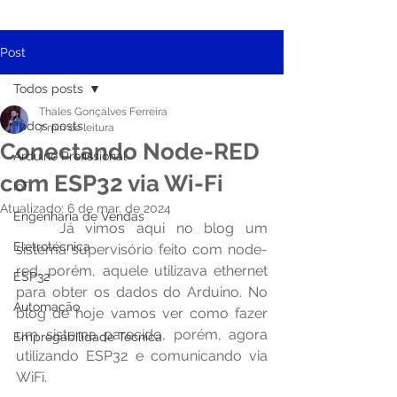
Post
Todos posts
Thales Gonçalves Ferreira
Todos posts
7 min de leitura
Conectando Node-RED
Arduino Profissional
com ESP32 via Wi-Fi
IoT
Atualizado:
6 de mar. de 2024
Engenharia de Vendas
	Já vimos aqui no blog um 
Eletrotécnica
sistema supervisório feito com node-
red, porém, aquele utilizava ethernet 
ESP32
para obter os dados do Arduino. No 
Automação
blog de hoje vamos ver como fazer 
um sistema parecido, porém, agora 
Empregabilidade Técnica
utilizando ESP32 e comunicando via 
WiFi.