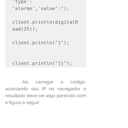
'type': 
'alarme','value':");

client.println(digitalR
ead(25));

client.println("}");

client.println("]}");
	Ao carregar o código, 
acessando seu IP no navegador o 
resultado deve ser algo parecido com 
a figura a seguir: