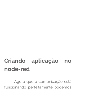
Criando aplicação no 
node-red
	Agora que a comunicação está 
funcionando perfeitamente podemos 
trabalhar na aplicação no node-red, o 
primeiro passo é iniciar ele, através do 
cmd e depois acessá-lo pelo 