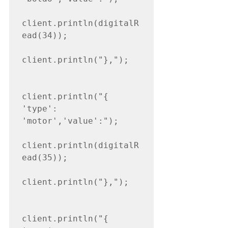
client.println(digitalR
ead(34));

client.println("},");

client.println("{ 
'type': 
'motor','value':");

client.println(digitalR
ead(35));

client.println("},");

client.println("{ 