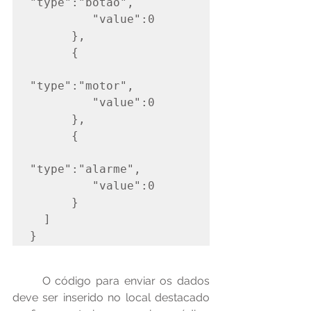
"type":"botao",

         "value":0

      },

      {

"type":"motor",

         "value":0

      },

      {

"type":"alarme",

         "value":0

      }

  ]

}
	O código para enviar os dados 
deve ser inserido no local destacado 