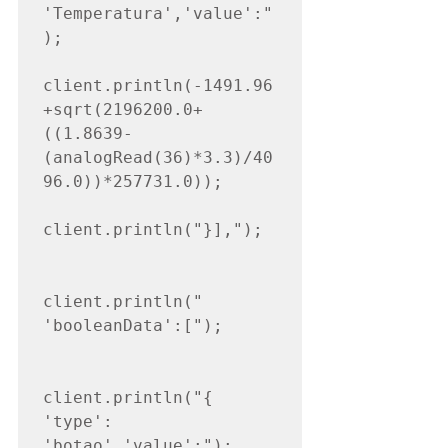
'Temperatura','value':"
);

client.println(-1491.96
+sqrt(2196200.0+
((1.8639-
(analogRead(36)*3.3)/40
96.0))*257731.0));

client.println("}],");

client.println(" 
'booleanData':[");

client.println("{ 
'type': 
'botao','value':");
