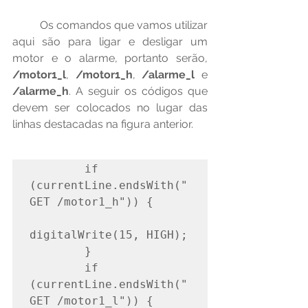
	Os comandos que vamos utilizar 
aqui são para ligar e desligar um 
motor e o alarme, portanto serão, 
/motor1_l
, 
/motor1_h
, 
/alarme_l
 e 
/alarme_h
. A seguir os códigos que 
devem ser colocados no lugar das 
linhas destacadas na figura anterior.
        if 
(currentLine.endsWith("
GET /motor1_h")) {

digitalWrite(15, HIGH);

        }

        if 
(currentLine.endsWith("
GET /motor1_l")) {
