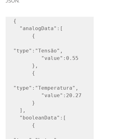
JSON.
{

  "analogData":[

      {

"type":"Tensão",

         "value":0.55

      },

      {

"type":"Temperatura",

         "value":20.27

      }

  ],

  "booleanData":[

      {
