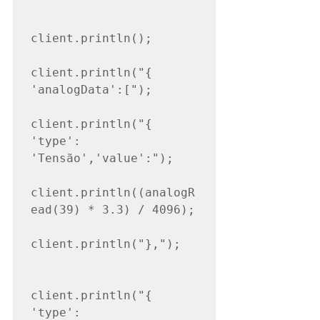
client.println();

client.println("{ 
'analogData':[");

client.println("{ 
'type': 
'Tensão','value':");

client.println((analogR
ead(39) * 3.3) / 4096);

client.println("},");

client.println("{ 
'type': 