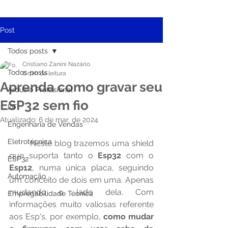
Post
Todos posts
Cristiano Zanini Nazário
Todos posts
6 min de leitura
Aprenda como gravar seu
Arduino Profissional
ESP32 sem fio
IoT
Atualizado:
6 de mar. de 2024
Engenharia de Vendas
Eletrotécnica
	Neste blog trazemos uma shield 
que suporta tanto o 
Esp32
 com o 
ESP32
Esp12
, numa única placa, seguindo 
Automação
um conceito de dois em uma. Apenas 
mudando o lado dela. Com 
Empregabilidade Técnica
informações muito valiosas referente 
aos Esp's, por exemplo, 
como mudar 