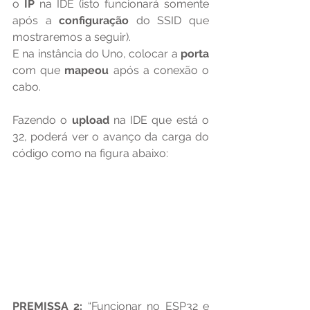
o 
IP 
na IDE (isto funcionará somente 
após a 
configuração 
do SSID que 
mostraremos a seguir).
E na instância do Uno, colocar a 
porta 
com que 
mapeou 
após a conexão o 
cabo.
Fazendo o 
upload 
na IDE que está o 
32, poderá ver o avanço da carga do 
código como na figura abaixo:
PREMISSA 2:
 “Funcionar no ESP32 e 