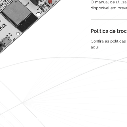
O manual de utiliz
disponível em brev
Política de tr
Confira as política
aqui
.
teis
Conteúdos
Contatos