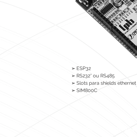
➢ ESP32
➢ RS232* ou RS485
➢ Slots para shields ethernet
➢ SIM800C
Mapa do site
Páginas ú