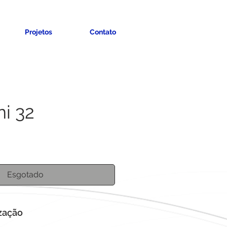
Projetos
Contato
i 32
o
Esgotado
ização